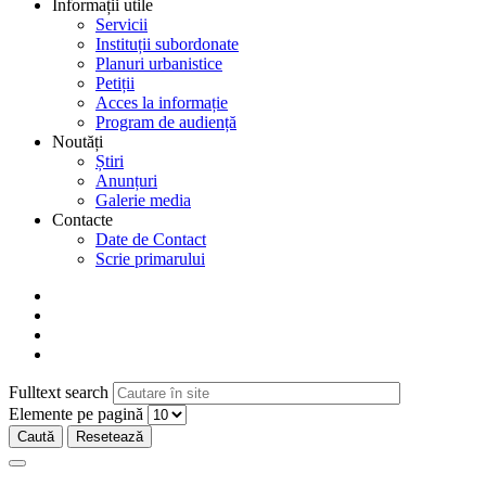
Informații utile
Servicii
Instituții subordonate
Planuri urbanistice
Petiții
Acces la informație
Program de audiență
Noutăți
Știri
Anunțuri
Galerie media
Contacte
Date de Contact
Scrie primarului
Fulltext search
Elemente pe pagină
Caută
Resetează