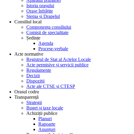
Aparatul primăriei
Istoria orașului
Orașe înfrățite
Stema și Drapelul
Consiliul local
Componența consiliului
Comisii de specialitate
Ședințe
Agenda
Procese-verbale
Acte normative
Registrul de Stat al Actelor Locale
Acte permisive și servicii publice
Regulamente
Decizii
Dispoziții
Acte ale CTSE și CTESP
Orasul codru
Transparență
Strategii
Buget și taxe locale
Achiziții publice
Planuri
Rapoarte
Anunțuri