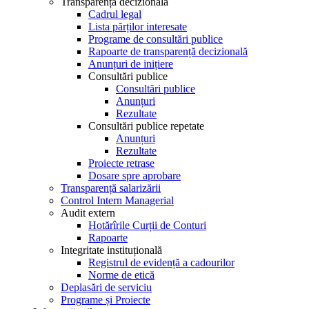
Transparență decizională
Cadrul legal
Lista părților interesate
Programe de consultări publice
Rapoarte de transparență decizională
Anunțuri de inițiere
Consultări publice
Consultări publice
Anunțuri
Rezultate
Consultări publice repetate
Anunțuri
Rezultate
Proiecte retrase
Dosare spre aprobare
Transparență salarizării
Control Intern Managerial
Audit extern
Hotărîrile Curții de Conturi
Rapoarte
Integritate instituțională
Registrul de evidență a cadourilor
Norme de etică
Deplasări de serviciu
Programe și Proiecte