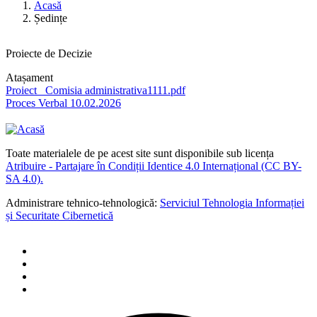
Acasă
Ședințe
Proiecte de Decizie
Atașament
Document
Proiect _Comisia administrativa1111.pdf
Document
Proces Verbal 10.02.2026
Toate materialele de pe acest site sunt disponibile sub licența
Atribuire - Partajare în Condiții Identice 4.0 Internațional (CC BY-
SA 4.0).
Administrare tehnico-tehnologică:
Serviciul Tehnologia Informației
și Securitate Cibernetică
Social
share