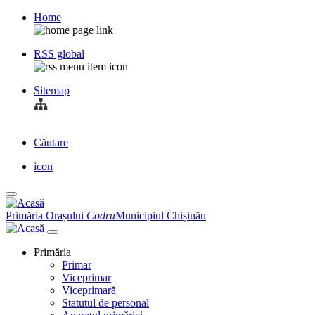
Home
Top
bar
RSS global
navigation
Sitemap
Căutare
Navigation
icon
other
Navigation
other
Primăria Orașului
Codru
Municipiul Chișinău
Primăria
Primar
Viceprimar
Viceprimară
Statutul de personal