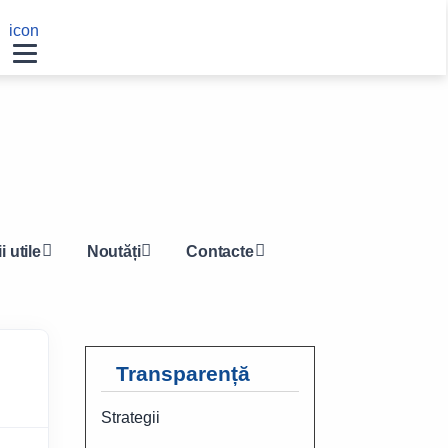
Navigation
icon
other
i utile
Noutăți
Contacte
Transparență
Strategii