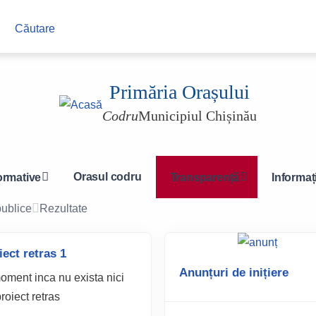
Navigation
Căutare
other
Primăria Orașului
Codru
Municipiul Chișinău
Orasul codru
ormative
Transparență
Informați
publice
Rezultate
iect retras 1
Anunțuri de inițiere
oment inca nu exista nici
roiect retras