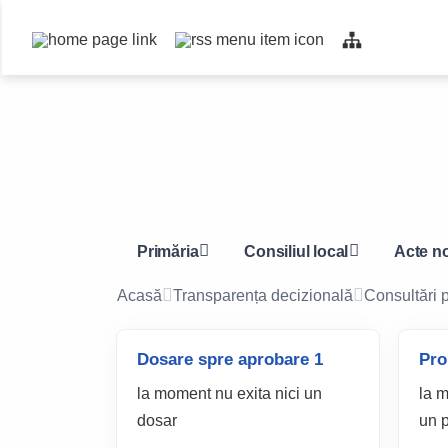
Top
bar
navigation
Primăria
Consiliul local
Acte n
Acasă
Transparența decizională
Consultări 
Dosare spre aprobare 1
Pro
la moment nu exita nici un
la m
dosar
un p