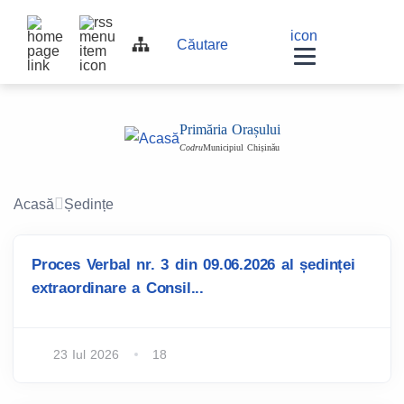
Top
Navigation
icon
Navigation
Căutare
bar
other
other
navigation
Primăria Orașului
Codru
Municipiul Chișinău
Acasă
Ședințe
Proces Verbal nr. 3 din 09.06.2026 al ședinței
extraordinare a Consil...
23 Iul 2026
18