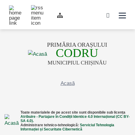
Top bar navigation
Navigati
icon
PRIMĂRIA ORAȘULUI
CODRU
MUNICIPIUL CHIȘINĂU
Acasă
Toate materialele de pe acest site sunt disponibile sub licența
Atribuire - Partajare în Condiții Identice 4.0 Internațional (CC BY-
SA 4.0).
Administrare tehnico-tehnologică:
Serviciul Tehnologia
Informației și Securitate Cibernetică