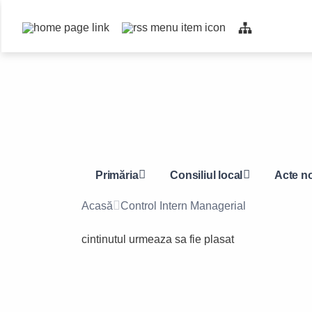
Top
bar
navigation
Primăria
Consiliul local
Acte n
Acasă
Control Intern Managerial
cintinutul urmeaza sa fie plasat