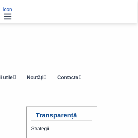
Navigation
icon
other
i utile
Noutăți
Contacte
Transparență
Strategii