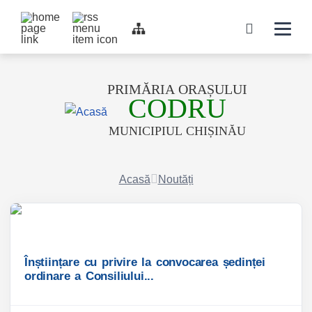
Top bar navigation
Navigati
icon
PRIMĂRIA ORAȘULUI
CODRU
MUNICIPIUL CHIȘINĂU
Acasă
Noutăți
Înștiințare cu privire la convocarea ședinței
ordinare a Consiliului...