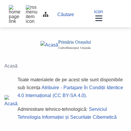
Top
Navigation
icon
Navigation
Căutare
bar
other
other
navigation
Primăria Orașului
Codru
Municipiul Chișinău
Acasă
Toate materialele de pe acest site sunt disponibile
sub licența
Atribuire - Partajare în Condiții Identice
4.0 Internațional (CC BY-SA 4.0).
Administrare tehnico-tehnologică:
Serviciul
Tehnologia Informației și Securitate Cibernetică