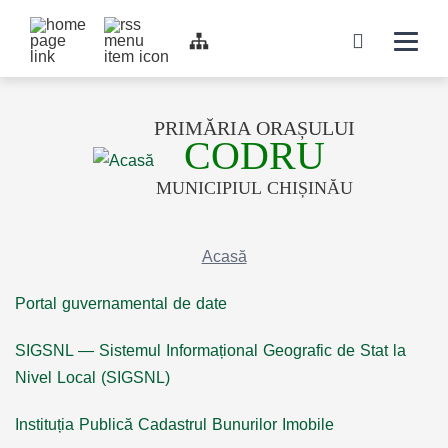
Top bar navigation
Navigati
icon
PRIMĂRIA ORAȘULUI
CODRU
MUNICIPIUL CHIȘINĂU
Acasă
Portal guvernamental de date
SIGSNL — Sistemul Informațional Geografic de Stat la
Nivel Local (SIGSNL)
Instituția Publică Cadastrul Bunurilor Imobile