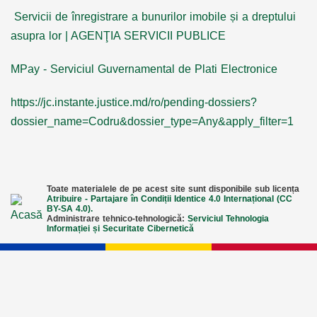
Servicii de înregistrare a bunurilor imobile și a dreptului
asupra lor | AGENŢIA SERVICII PUBLICE
MPay - Serviciul Guvernamental de Plati Electronice
https://jc.instante.justice.md/ro/pending-dossiers?
dossier_name=Codru&dossier_type=Any&apply_filter=1
Toate materialele de pe acest site sunt disponibile sub licența
Atribuire - Partajare în Condiții Identice 4.0 Internațional (CC
BY-SA 4.0).
Administrare tehnico-tehnologică:
Serviciul Tehnologia
Informației și Securitate Cibernetică