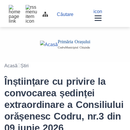
Top
Navigation
icon
Navigation
Căutare
bar
other
other
navigation
Primăria Orașului
Codru
Municipiul Chișinău
Acasă
Știri
Înștiințare cu privire la
convocarea ședinței
extraordinare a Consiliului
orășenesc Codru, nr.3 din
09 iunie 2026