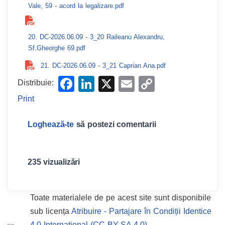
Vale, 59 - acord la legalizare.pdf
20. DC-2026.06.09 - 3_20 Raileanu Alexandru,
Sf.Gheorghe 69.pdf
21. DC-2026.06.09 - 3_21 Caprian Ana.pdf
F
Li
X
E
C
Distribuie:
a
n
m
o
Print
c
k
ail
p
Loghează-te
să postezi comentarii
e
e
y
b
dI
Li
o
n
n
235 vizualizări
o
k
k
Toate materialele de pe acest site sunt disponibile
sub licența
Atribuire - Partajare în Condiții Identice
4.0 Internațional (CC BY-SA 4.0).