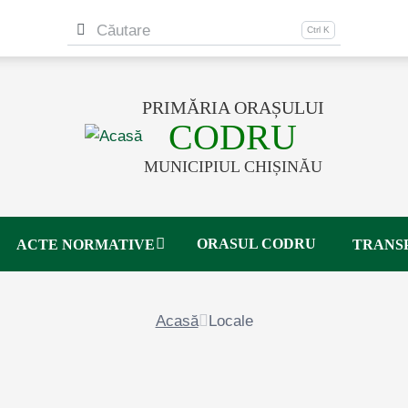
Navigation other
Căutare
PRIMĂRIA ORAȘULUI
CODRU
MUNICIPIUL CHIȘINĂU
ORASUL CODRU
ACTE NORMATIVE
TRANS
Acasă
Locale