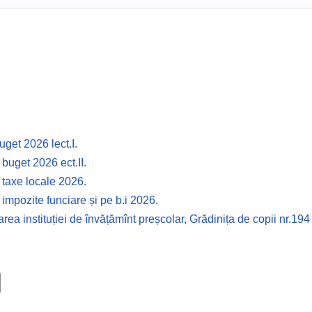
uget 2026 lect.I.
 buget 2026 ect.II.
t taxe locale 2026.
 impozite funciare și pe b.i 2026.
area instituției de învățămînt preșcolar, Grădinița de copii nr.19
C
o