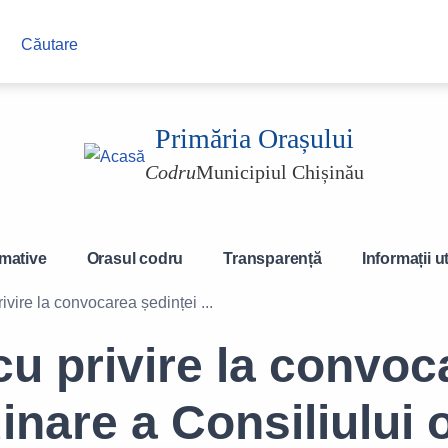
Navigation
Căutare
other
Primăria Orașului
Codru
Municipiul Chișinău
mative
Orasul codru
Transparență
Informații ut
rivire la convocarea ședinței ...
 cu privire la convoc
inare a Consiliului 