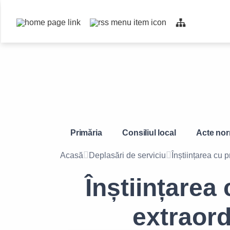
Top
bar
navigation
Primăria
Consiliul local
Acte nor
Acasă
Deplasări de serviciu
Înștiințarea cu p
Înștiințarea
extraord