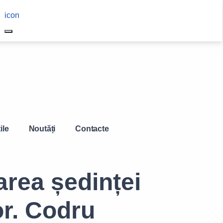
Navigation
icon
other
ile
Noutăți
Contacte
area ședinței
or. Codru