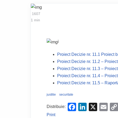
1607
1 min
i
Proiect Decizie nr. 11.1 Proiect b
Proiect Decizie nr. 11.2 – Proiect
Proiect Decizie nr. 11.3 – Proiec
Proiect Decizie nr. 11.4 – Proiect
Proiect Decizie nr. 11.5 – Raport
justitie
securitate
F
Li
X
E
Distribuie:
a
n
m
Print