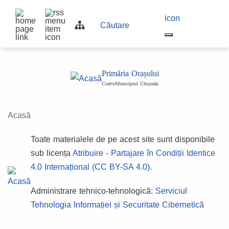
Top
Navigation
icon
Navigation
Căutare
bar
other
other
navigation
Primăria Orașului
Codru
Municipiul Chișinău
Acasă
Toate materialele de pe acest site sunt disponibile
sub licența
Atribuire - Partajare în Condiții Identice
4.0 Internațional (CC BY-SA 4.0).
Administrare tehnico-tehnologică:
Serviciul
Tehnologia Informației și Securitate Cibernetică